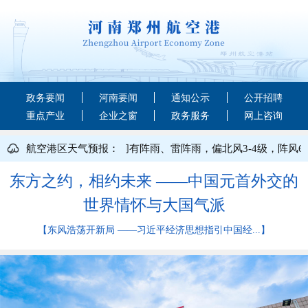
政务要闻
河南要闻
通知公示
公开招聘
重点产业
企业之窗
政务服务
网上咨询
8月10日：晴天转多云，夜间有阵雨、雷阵雨，偏北风3-4级，阵风6级
航空港区天气预报：
东方之约，相约未来 ——中国元首外交的
世界情怀与大国气派
【东风浩荡开新局 ——习近平经济思想指引中国经...】